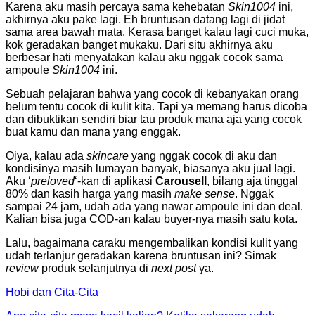
Karena aku masih percaya sama kehebatan
Skin1004
ini,
akhirnya aku pake lagi. Eh bruntusan datang lagi di jidat
sama area bawah mata. Kerasa banget kalau lagi cuci muka,
kok geradakan banget mukaku. Dari situ akhirnya aku
berbesar hati menyatakan kalau aku nggak cocok sama
ampoule
Skin1004
ini.
Sebuah pelajaran bahwa yang cocok di kebanyakan orang
belum tentu cocok di kulit kita. Tapi ya memang harus dicoba
dan dibuktikan sendiri biar tau produk mana aja yang cocok
buat kamu dan mana yang enggak.
Oiya, kalau ada
skincare
yang nggak cocok di aku dan
kondisinya masih lumayan banyak, biasanya aku jual lagi.
Aku ‘
preloved
‘-kan di aplikasi
Carousell
, bilang aja tinggal
80% dan kasih harga yang masih
make sense
. Nggak
sampai 24 jam, udah ada yang nawar ampoule ini dan deal.
Kalian bisa juga COD-an kalau buyer-nya masih satu kota.
Lalu, bagaimana caraku mengembalikan kondisi kulit yang
udah terlanjur geradakan karena bruntusan ini? Simak
review
produk selanjutnya di
next post
ya.
Hobi dan Cita-Cita