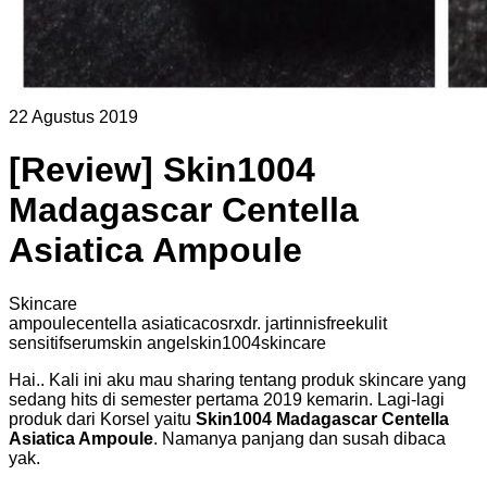
22 Agustus 2019
[Review] Skin1004
Madagascar Centella
Asiatica Ampoule
Skincare
ampoule
centella asiatica
cosrx
dr. jart
innisfree
kulit
sensitif
serum
skin angel
skin1004
skincare
Hai.. Kali ini aku mau sharing tentang produk skincare yang
sedang hits di semester pertama 2019 kemarin. Lagi-lagi
produk dari Korsel yaitu
Skin1004 Madagascar Centella
Asiatica Ampoule
. Namanya panjang dan susah dibaca
yak.