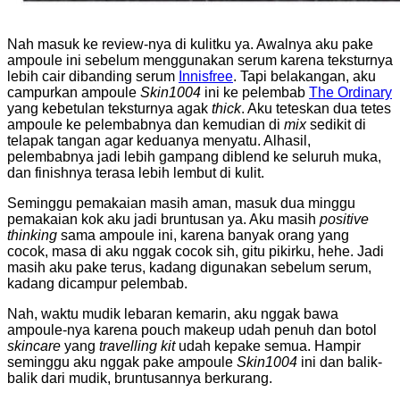
Nah masuk ke review-nya di kulitku ya. Awalnya aku pake
ampoule ini sebelum menggunakan serum karena teksturnya
lebih cair dibanding serum
Innisfree
. Tapi belakangan, aku
campurkan ampoule
Skin1004
ini ke pelembab
The Ordinary
yang kebetulan teksturnya agak
thick
. Aku teteskan dua tetes
ampoule ke pelembabnya dan kemudian di
mix
sedikit di
telapak tangan agar keduanya menyatu. Alhasil,
pelembabnya jadi lebih gampang diblend ke seluruh muka,
dan finishnya terasa lebih lembut di kulit.
Seminggu pemakaian masih aman, masuk dua minggu
pemakaian kok aku jadi bruntusan ya. Aku masih
positive
thinking
sama ampoule ini, karena banyak orang yang
cocok, masa di aku nggak cocok sih, gitu pikirku, hehe. Jadi
masih aku pake terus, kadang digunakan sebelum serum,
kadang dicampur pelembab.
Nah, waktu mudik lebaran kemarin, aku nggak bawa
ampoule-nya karena pouch makeup udah penuh dan botol
skincare
yang
travelling kit
udah kepake semua. Hampir
seminggu aku nggak pake ampoule
Skin1004
ini dan balik-
balik dari mudik, bruntusannya berkurang.