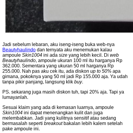
Jadi sebelum lebaran, aku iseng-iseng buka web-nya
Beautyhaulindo
dan ternyata aku menemukan kalau
ampoule
Skin1004
ini ada
size
yang lebih kecil. Di
web
Beautyhaulindo
, ampoule ukuran 100 ml itu harganya Rp
362.000. Sementara yang ukuran 50 ml harganya Rp
255.000. Nah pas aku cek itu, ada diskon
up to 50%
apa
gimana, pokoknya yang 50 ml jadi Rp 155.000 aja. Ya udah
tanpa pikir panjang, langsung klik
buy
.
PS. sekarang juga masih diskon tuh, tapi 20% aja. Tapi ya
lumayanlah.
Sesuai klaim yang ada di kemasan luarnya,
ampoule
Skin1004
ini dapat menenangkan kulit dan juga
melembabkan. Jadi yang kulitnya sensitif atau sedang
bermasalah seperti
breakout
bakalan lebih kalem setelah
pake ampoule ini.