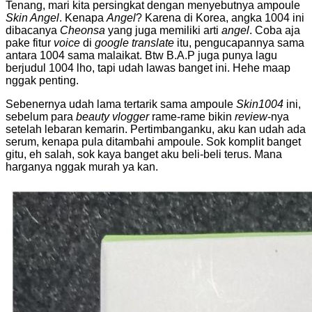
Tenang, mari kita persingkat dengan menyebutnya ampoule
Skin Angel
. Kenapa
Angel
? Karena di Korea, angka 1004 ini
dibacanya
Cheonsa
yang juga memiliki arti
angel
. Coba aja
pake fitur
voice
di
google translate
itu, pengucapannya sama
antara 1004 sama malaikat. Btw B.A.P juga punya lagu
berjudul 1004 lho, tapi udah lawas banget ini. Hehe maap
nggak penting.
Sebenernya udah lama tertarik sama ampoule
Skin1004
ini,
sebelum para
beauty vlogger
rame-rame bikin
review
-nya
setelah lebaran kemarin. Pertimbanganku, aku kan udah ada
serum, kenapa pula ditambahi ampoule. Sok komplit banget
gitu, eh salah, sok kaya banget aku beli-beli terus. Mana
harganya nggak murah ya kan.