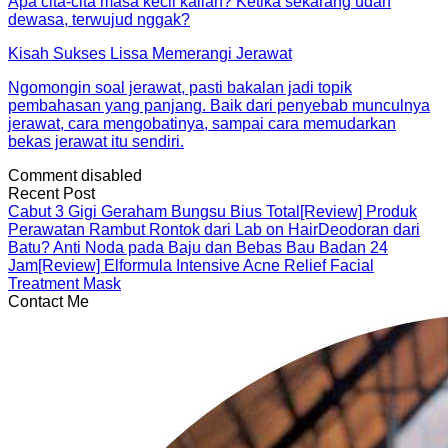
Apa cita-cita masa kecil kalian? Ketika sekarang udah
dewasa, terwujud nggak?
Kisah Sukses Lissa Memerangi Jerawat
Ngomongin soal jerawat, pasti bakalan jadi topik
pembahasan yang panjang. Baik dari penyebab munculnya
jerawat, cara mengobatinya, sampai cara memudarkan
bekas jerawat itu sendiri.
Comment disabled
Recent Post
Cabut 3 Gigi Geraham Bungsu Bius Total
[Review] Produk
Perawatan Rambut Rontok dari Lab on Hair
Deodoran dari
Batu? Anti Noda pada Baju dan Bebas Bau Badan 24
Jam
[Review] Elformula Intensive Acne Relief Facial
Treatment Mask
Contact Me