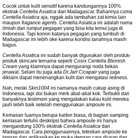
Cocok untuk kulit sensitif karena kandungannya 100%
ekstrak
Centella Asiatica
dari Madagascar. Bahannya cuma
Centella Asiatica
aja, nggak ada tambahan zat kimia lain
maupun
fragance agents
. Centella Asiatica ini adalah nama
ilmiah dari rumput pegagan yang bisa kita temui juga di
Indonesia. Tapi konon katanya pegagan yang tumbuh di
Madagascar ini lebih oke karena kondisi tanahnya masih
bagus.
Centella Asiatica
ini sudah banyak digunakan oleh produk-
produk skincare ternama seperti
Cosrx Centella Blemish
Cream
yang klaimnya dapat mengurangi noda bekas
jerawat. Selain itu juga ada
Dr.Jart Cicapair
yang juga
diklaim dapat menenangkan kulit dan mengatasi redness.
Nah, meski
Skin1004
ini namanya masih cukup asing di
Indonesia, tapi doi bukan merk abal-abal kok. Terbukti dari
banyaknya testimoni yang mengatakan kalau kulit mereka
jauh lebih baik setelah menggunakan ampoule ini.
Kemasan luarnya berupa karton biasa, di bagian samping
kemasan tertulis deskripsi bahwa ampoule ini hanya
mengandung 100% ekstrak
Centella Asiatica
dari
Madagascar. Cara penggunaannya, teteskan ampoule ke
tangan dan aplikasikan ke muka dengan cara diusap dan