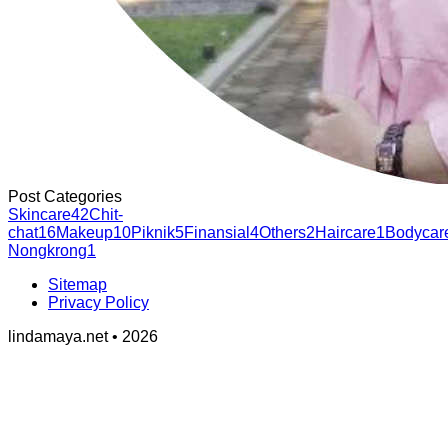
Post Categories
Skincare
42
Chit-
chat
16
Makeup
10
Piknik
5
Finansial
4
Others
2
Haircare
1
Bodycar
Nongkrong
1
Sitemap
Privacy Policy
lindamaya.net • 2026