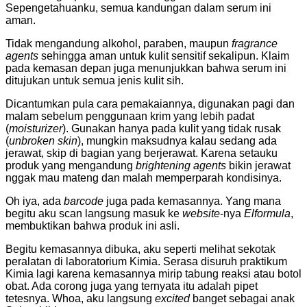
Sepengetahuanku, semua kandungan dalam serum ini
aman.
Tidak mengandung alkohol, paraben, maupun
fragrance
agents
sehingga aman untuk kulit sensitif sekalipun. Klaim
pada kemasan depan juga menunjukkan bahwa serum ini
ditujukan untuk semua jenis kulit sih.
Dicantumkan pula cara pemakaiannya, digunakan pagi dan
malam sebelum penggunaan krim yang lebih padat
(
moisturizer
). Gunakan hanya pada kulit yang tidak rusak
(
unbroken skin
), mungkin maksudnya kalau sedang ada
jerawat, skip di bagian yang berjerawat. Karena setauku
produk yang mengandung
brightening agents
bikin jerawat
nggak mau mateng dan malah memperparah kondisinya.
Oh iya, ada
barcode
juga pada kemasannya. Yang mana
begitu aku scan langsung masuk ke
website
-nya
Elformula
,
membuktikan bahwa produk ini asli.
Begitu kemasannya dibuka, aku seperti melihat sekotak
peralatan di laboratorium Kimia. Serasa disuruh praktikum
Kimia lagi karena kemasannya mirip tabung reaksi atau botol
obat. Ada corong juga yang ternyata itu adalah pipet
tetesnya. Whoa, aku langsung
excited
banget sebagai anak