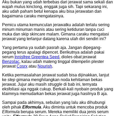
Aku bukan yang udah terbebas dari jerawat sama sekali dan
wajah mulus kinclong, enggak juga sih. Tapi sekarang ini,
aku udah paham betul kenapa aku bisa jerawatan dan
bagaimana caraku mengatasinya.
Pemicu utama kemunculan jerawatku adalah terlalu sering
minum minuman manis atau sering ketiduran tanpa cuci
muka dan skip skincare malam. Gimana caraku mengatasi
jerawat yang terlanjur datang karena ulah diri sendiri ini?
Yang pertama ya sudah pasrah aja. Jangan dipegang-
pegang terus apalagi dipencet. Berikutnya adalah pakai
serum
Innisfree Greentea Seed
, dioles obat jerawat
Benzolac
, kalau udah mateng tinggal ditempelin plester
jerawat
Cosrx
atau
Nourish
.
Ketika permasalahan jerawat sudah bisa dijinakkan, lanjut
ke
step
gimana menghilangkan noda kehitaman bekas
jerawat. Jujur aku masih
struggle
di bab ini, ternyata
eksfoliasi aja nggak cukup. Berkali-kali nyobain produk yang
klaimnya memudarkan bekas jerawat juga hasilnya B aja.
Sampai pada akhirnya, sebulan yang lalu aku dihubungi
oleh pihak
Elformula
. Aku diminta untuk mencoba produk
Elformula
berupa serum. Mereka memiliki dua jenis serum