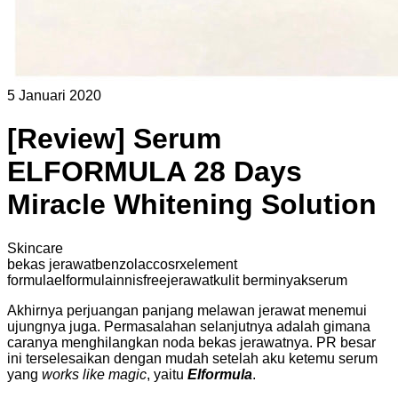
5 Januari 2020
[Review] Serum
ELFORMULA 28 Days
Miracle Whitening Solution
Skincare
bekas jerawat
benzolac
cosrx
element
formula
elformula
innisfree
jerawat
kulit berminyak
serum
Akhirnya perjuangan panjang melawan jerawat menemui
ujungnya juga. Permasalahan selanjutnya adalah gimana
caranya menghilangkan noda bekas jerawatnya. PR besar
ini terselesaikan dengan mudah setelah aku ketemu serum
yang
works like magic
, yaitu
Elformula
.