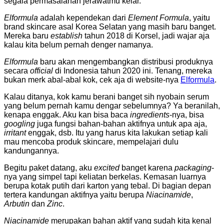
segala permasalahan jerawatmu kelar.
Elformula
adalah kependekan dari
Element Formula
, yaitu
brand skincare asal Korea Selatan yang masih baru banget.
Mereka baru
establish
tahun 2018 di Korsel, jadi wajar aja
kalau kita belum pernah denger namanya.
Elformula
baru akan mengembangkan distribusi produknya
secara
official
di Indonesia tahun 2020 ini. Tenang, mereka
bukan merk abal-abal kok, cek aja di website-nya
Elformula
.
Kalau ditanya, kok kamu berani banget sih nyobain serum
yang belum pernah kamu dengar sebelumnya? Ya beranilah,
kenapa enggak. Aku kan bisa baca
ingredients
-nya, bisa
googling
juga fungsi bahan-bahan aktifnya untuk apa aja,
irritant
enggak, dsb. Itu yang harus kita lakukan setiap kali
mau mencoba produk skincare, mempelajari dulu
kandungannya.
Begitu paket datang, aku
excited
banget karena
packaging
-
nya yang simpel tapi keliatan berkelas. Kemasan luarnya
berupa kotak putih dari karton yang tebal. Di bagian depan
tertera kandungan aktifnya yaitu berupa
Niacinamide
,
Arbutin
dan
Zinc
.
Niacinamide
merupakan bahan aktif yang sudah kita kenal