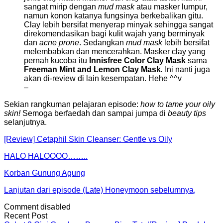
sangat mirip dengan
mud mask
atau masker lumpur,
namun konon katanya fungsinya berkebalikan gitu.
Clay lebih bersifat menyerap minyak sehingga sangat
direkomendasikan bagi kulit wajah yang berminyak
dan
acne prone
. Sedangkan
mud mask
lebih bersifat
melembabkan dan mencerahkan. Masker clay yang
pernah kucoba itu
Innisfree Color Clay Mask
sama
Freeman Mint and Lemon Clay Mask
.
Ini nanti juga
akan di-review di lain kesempatan. Hehe ^^v
–
Sekian rangkuman pelajaran episode:
how to tame your oily
skin!
Semoga berfaedah dan sampai jumpa di
beauty tips
selanjutnya.
[Review] Cetaphil Skin Cleanser: Gentle vs Oily
HALO HALOOOO……..
Korban Gunung Agung
Lanjutan dari episode (Late) Honeymoon sebelumnya,
Comment disabled
Recent Post