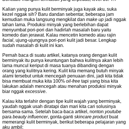
Kalian yang punya kulit berminyak juga kayak aku, suka
kezel nggak sih? Baru dandan sebentar, beberapa jam
kemudian muka langsung mengkilat dan
make up
jadi nggak
tahan lama. Produksi minyak yang berlebihan dapat
menyumbat pori-pori dan hadirlah masalah baru yaitu
komedo dan jerawat. Kalau mencetin komedo atau rajin
facial
, ujung-ujungnya pori-pori kulit jadi besar. Lengkap
sudah masalah di kulit ini kan.
Pernah baca di suatu artikel, katanya orang dengan kulit
berminyak itu punya keuntungan bahwa kulitnya akan lebih
lama muncul keriput di masa tuanya dibanding dengan
orang yang kulitnya kering. Kulit kita memang butuh minyak
alami tersebut untuk mencegah penuaan dini, jadi kita tidak
bisa membuat muka kita 100%
oil-free
tapi yang bisa kita
lakukan adalah mencegah atau menahan produksi minyak
biar nggak
excessive
.
Kalau kita terlahir dengan tipe kulit wajah yang berminyak,
yaudah nggak usah diratapi dan mari kita cari solusinya
bersama-sama. Setelah baca-baca artikel, nonton
youtube
para
beauty influencer
, gonta-ganti
skincare product
buat
memerangi kulit berminyak, berikut beberapa pelajaran yang
aku ambil: