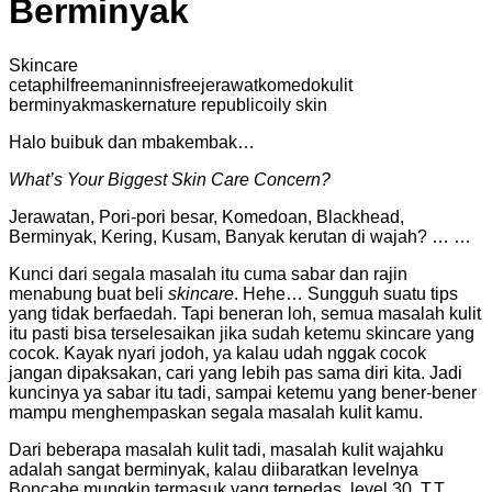
Berminyak
Skincare
cetaphil
freeman
innisfree
jerawat
komedo
kulit
berminyak
masker
nature republic
oily skin
Halo buibuk dan mbakembak…
What’s Your Biggest Skin Care Concern?
Jerawatan, Pori-pori besar, Komedoan, Blackhead,
Berminyak, Kering, Kusam, Banyak kerutan di wajah? … …
Kunci dari segala masalah itu cuma sabar dan rajin
menabung buat beli
skincare
. Hehe… Sungguh suatu tips
yang tidak berfaedah. Tapi beneran loh, semua masalah kulit
itu pasti bisa terselesaikan jika sudah ketemu skincare yang
cocok. Kayak nyari jodoh, ya kalau udah nggak cocok
jangan dipaksakan, cari yang lebih pas sama diri kita. Jadi
kuncinya ya sabar itu tadi, sampai ketemu yang bener-bener
mampu menghempaskan segala masalah kulit kamu.
Dari beberapa masalah kulit tadi, masalah kulit wajahku
adalah sangat berminyak, kalau diibaratkan levelnya
Boncabe mungkin termasuk yang terpedas, level 30. T.T