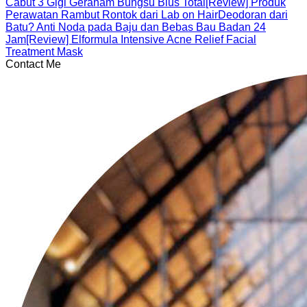
Cabut 3 Gigi Geraham Bungsu Bius Total
[Review] Produk
Perawatan Rambut Rontok dari Lab on Hair
Deodoran dari
Batu? Anti Noda pada Baju dan Bebas Bau Badan 24
Jam
[Review] Elformula Intensive Acne Relief Facial
Treatment Mask
Contact Me