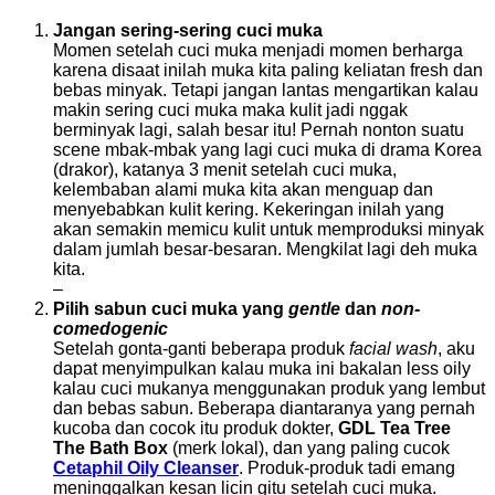
Jangan sering-sering cuci muka
Momen setelah cuci muka menjadi momen berharga
karena disaat inilah muka kita paling keliatan fresh dan
bebas minyak. Tetapi jangan lantas mengartikan kalau
makin sering cuci muka maka kulit jadi nggak
berminyak lagi, salah besar itu! Pernah nonton suatu
scene mbak-mbak yang lagi cuci muka di drama Korea
(drakor), katanya 3 menit setelah cuci muka,
kelembaban alami muka kita akan menguap dan
menyebabkan kulit kering. Kekeringan inilah yang
akan semakin memicu kulit untuk memproduksi minyak
dalam jumlah besar-besaran. Mengkilat lagi deh muka
kita.
–
Pilih sabun cuci muka yang
gentle
dan
non-
comedogenic
Setelah gonta-ganti beberapa produk
facial wash
, aku
dapat menyimpulkan kalau muka ini bakalan less oily
kalau cuci mukanya menggunakan produk yang lembut
dan bebas sabun. Beberapa diantaranya yang pernah
kucoba dan cocok itu produk dokter,
GDL Tea Tree
The Bath Box
(merk lokal), dan yang paling cucok
Cetaphil Oily Cleanser
. Produk-produk tadi emang
meninggalkan kesan licin gitu setelah cuci muka.