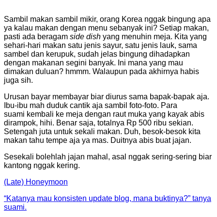
Sambil makan sambil mikir, orang Korea nggak bingung apa
ya kalau makan dengan menu sebanyak ini? Setiap makan,
pasti ada beragam
side dish
yang menuhin meja. Kita yang
sehari-hari makan satu jenis sayur, satu jenis lauk, sama
sambel dan kerupuk, sudah jelas bingung dihadapkan
dengan makanan segini banyak. Ini mana yang mau
dimakan duluan? hmmm. Walaupun pada akhirnya habis
juga sih.
Urusan bayar membayar biar diurus sama bapak-bapak aja.
Ibu-ibu mah duduk cantik aja sambil foto-foto. Para
suami kembali ke meja dengan raut muka yang kayak abis
dirampok, hihi. Benar saja, totalnya Rp 500 ribu sekian.
Setengah juta untuk sekali makan. Duh, besok-besok kita
makan tahu tempe aja ya mas. Duitnya abis buat jajan.
Sesekali bolehlah jajan mahal, asal nggak sering-sering biar
kantong nggak kering.
(Late) Honeymoon
“Katanya mau konsisten update blog, mana buktinya?” tanya
suami.