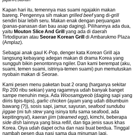
Kapan hari itu, temennya mas suami ngajakin makan
bareng. Pengennya sih makan
grilled beef
yang di-
grill
sendiri biar lebih seru. Makan enak dengan perjuangan
(panas-panasan dan bau asap daging). Pilihannya ada dua,
yaitu
Mouton Slice And Grill
yang ada di daerah
Tirtodipuran atau
Seorae Korean Grill
di Ambarukmo Plaza
(Amplaz).
Sebagai anak gaul K-Pop, denger kata Korean Grill aja
langsung kebayang adegan makan di drama Korea yang
sungguh bikin penontonnya ngiler. Dan kami berempat (aku,
suami, temen suami, istrinya-temen suami) pun memutuskan
nyobain makan di Seorae.
Kami pesen menu paketan buat 2 orang (harganya sekitar
Rp 200 ribu sekian) yang ragamnya udah banyak banget
sampe menuhin meja. Ada
Woosamgyeob
(daging sapi yang
diiris tipis-tipis),
garlic chicken
(ayam yang udah dibumbuin
bawang (?)), sosis sapi, jamur, sayuran,
seafood sundubu
jiggae
(ini tuh
stew
yang isinya tofu sama seafood, ada
kepitingnya!),
kaeran jjim
(
steamed egg
), kimchi, beberapa
side dish
lainnya yang bisa
refill
, dan tiga jenis saus khas
Korea. Oiya udah dapet ocha dan nasi buat berdua. Tinggal
nambah pesen dua nasi sama dua minuman lagi.