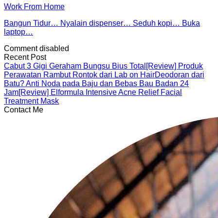
Work From Home
Bangun Tidur… Nyalain dispenser… Seduh kopi… Buka
laptop…
Comment disabled
Recent Post
Cabut 3 Gigi Geraham Bungsu Bius Total
[Review] Produk
Perawatan Rambut Rontok dari Lab on Hair
Deodoran dari
Batu? Anti Noda pada Baju dan Bebas Bau Badan 24
Jam
[Review] Elformula Intensive Acne Relief Facial
Treatment Mask
Contact Me