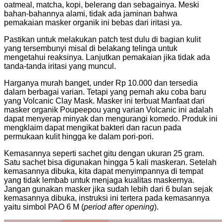
oatmeal, matcha, kopi, belerang dan sebagainya. Meski
bahan-bahannya alami, tidak ada jaminan bahwa
pemakaian masker organik ini bebas dari iritasi ya.
Pastikan untuk melakukan patch test dulu di bagian kulit
yang tersembunyi misal di belakang telinga untuk
mengetahui reaksinya. Lanjutkan pemakaian jika tidak ada
tanda-tanda iritasi yang muncul.
Harganya murah banget, under Rp 10.000 dan tersedia
dalam berbagai varian. Tetapi yang pernah aku coba baru
yang Volcanic Clay Mask. Masker ini terbuat Manfaat dari
masker organik Poupeepou yang varian Volcanic ini adalah
dapat menyerap minyak dan mengurangi komedo. Produk ini
mengklaim dapat mengikat bakteri dan racun pada
permukaan kulit hingga ke dalam pori-pori.
Kemasannya seperti sachet gitu dengan ukuran 25 gram.
Satu sachet bisa digunakan hingga 5 kali maskeran. Setelah
kemasannya dibuka, kita dapat menyimpannya di tempat
yang tidak lembab untuk menjaga kualitas maskernya.
Jangan gunakan masker jika sudah lebih dari 6 bulan sejak
kemasannya dibuka, instruksi ini tertera pada kemasannya
yaitu simbol PAO 6 M (
period after opening
).