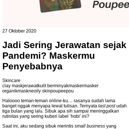
27 Oktober 2020
Jadi Sering Jerawatan sejak
Pandemi? Maskermu
Penyebabnya
Skincare
clay mask
jerawat
kulit berminyak
masker
masker
organik
maskne
oily skin
poupeepou
Haloooo teman-teman online-ku… rasanya sudah lama
banget nggak menyapa lewat tulisan. Ternyata
last post
udah
tiga bulan yang lalu. Sibuk apa sih sampai meninggalkan
rutinitas yang sering kuberi label ‘hobi’ ini?
Saat ini, aku sedang sibuk merintis
small business
yang