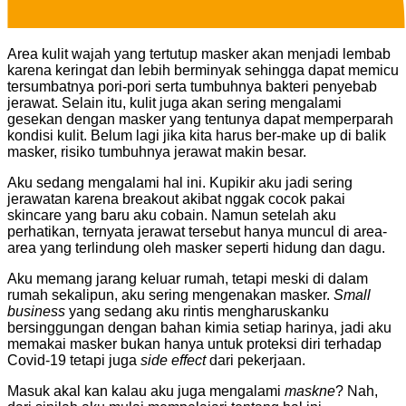
Area kulit wajah yang tertutup masker akan menjadi lembab
karena keringat dan lebih berminyak sehingga dapat memicu
tersumbatnya pori-pori serta tumbuhnya bakteri penyebab
jerawat. Selain itu, kulit juga akan sering mengalami
gesekan dengan masker yang tentunya dapat memperparah
kondisi kulit. Belum lagi jika kita harus ber-make up di balik
masker, risiko tumbuhnya jerawat makin besar.
Aku sedang mengalami hal ini. Kupikir aku jadi sering
jerawatan karena breakout akibat nggak cocok pakai
skincare yang baru aku cobain. Namun setelah aku
perhatikan, ternyata jerawat tersebut hanya muncul di area-
area yang terlindung oleh masker seperti hidung dan dagu.
Aku memang jarang keluar rumah, tetapi meski di dalam
rumah sekalipun, aku sering mengenakan masker.
Small
business
yang sedang aku rintis mengharuskanku
bersinggungan dengan bahan kimia setiap harinya, jadi aku
memakai masker bukan hanya untuk proteksi diri terhadap
Covid-19 tetapi juga
side effect
dari pekerjaan.
Masuk akal kan kalau aku juga mengalami
maskne
? Nah,