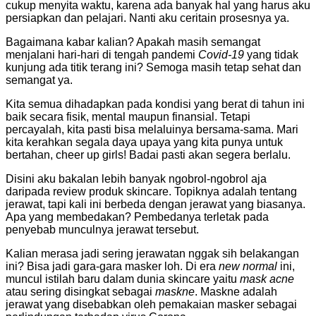
cukup menyita waktu, karena ada banyak hal yang harus aku
persiapkan dan pelajari. Nanti aku ceritain prosesnya ya.
Bagaimana kabar kalian? Apakah masih semangat
menjalani hari-hari di tengah pandemi
Covid-19
yang tidak
kunjung ada titik terang ini? Semoga masih tetap sehat dan
semangat ya.
Kita semua dihadapkan pada kondisi yang berat di tahun ini
baik secara fisik, mental maupun finansial. Tetapi
percayalah, kita pasti bisa melaluinya bersama-sama. Mari
kita kerahkan segala daya upaya yang kita punya untuk
bertahan, cheer up girls! Badai pasti akan segera berlalu.
Disini aku bakalan lebih banyak ngobrol-ngobrol aja
daripada review produk skincare. Topiknya adalah tentang
jerawat, tapi kali ini berbeda dengan jerawat yang biasanya.
Apa yang membedakan? Pembedanya terletak pada
penyebab munculnya jerawat tersebut.
Kalian merasa jadi sering jerawatan nggak sih belakangan
ini? Bisa jadi gara-gara masker loh. Di era
new normal
ini,
muncul istilah baru dalam dunia skincare yaitu
mask acne
atau sering disingkat sebagai
maskne
. Maskne adalah
jerawat yang disebabkan oleh pemakaian masker sebagai