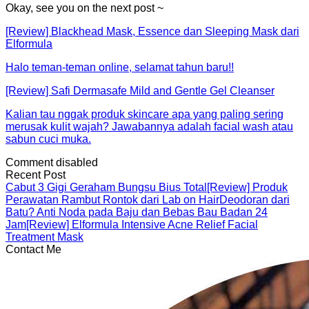
Okay, see you on the next post ~
[Review] Blackhead Mask, Essence dan Sleeping Mask dari
Elformula
Halo teman-teman online, selamat tahun baru!!
[Review] Safi Dermasafe Mild and Gentle Gel Cleanser
Kalian tau nggak produk skincare apa yang paling sering
merusak kulit wajah? Jawabannya adalah facial wash atau
sabun cuci muka.
Comment disabled
Recent Post
Cabut 3 Gigi Geraham Bungsu Bius Total
[Review] Produk
Perawatan Rambut Rontok dari Lab on Hair
Deodoran dari
Batu? Anti Noda pada Baju dan Bebas Bau Badan 24
Jam
[Review] Elformula Intensive Acne Relief Facial
Treatment Mask
Contact Me